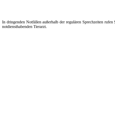
In dringenden Notfällen außerhalb der regu­lären Sprechzeiten rufen S
notdiensthabenden Tierarzt.
Star