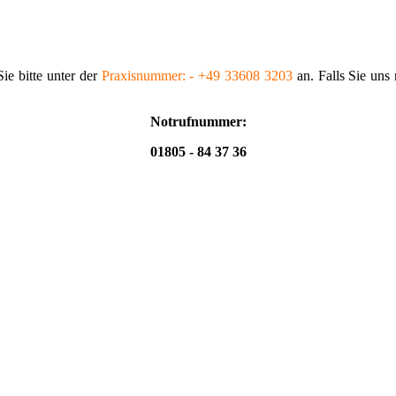
ie bitte unter der
Praxis­nummer: - +49 33608 3203
an. Falls Sie uns
Notrufnummer:
01805 - 84 37 36
tseite
|
Impressum
|
Kontakt
|
Datenschutzerklärung
|
Seite weiterempfe