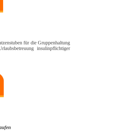
tzenstuben für die Gruppen­haltung
laubsbetreuung insulinpflichti­ger
kaufen