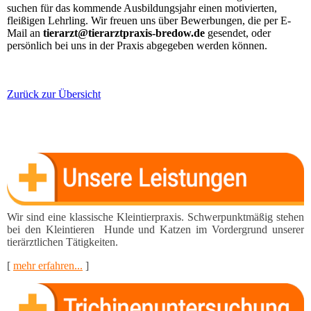
Wir sind eine klassische Kleintierpraxis. Schwerpunktmä­ßig stehen
bei den Kleintieren Hunde und Katzen im Vor­dergrund unserer
tierärztlichen Tätigkeiten.
[
mehr erfahren...
]
Im Auftrag des Landkreises Oder-Spee, Veterinär- und
Lebensmittel­überwachungsamt wird ab sofort in unserer Praxis
Fleisch auf Trichinen mittels der Verdauungsmethode untersucht.
[
mehr erfahren...
]