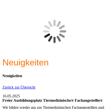
Neuigkeiten
Neuigkeiten
Zurück zur Übersicht
16.05.2025
Freier Ausbildungsplatz Tiermedizinische/r Fachangestellte/r
Wir bilden wieder aus zur Tiermedizinischen Fachangestellten und
suchen für das kommende Ausbildungsjahr einen motivierten,
fleißigen Lehrling. Wir freuen uns über Bewerbungen, die per E-
Mail an
tierarzt@tierarztpraxis-bredow.de
gesendet, oder
persönlich bei uns in der Praxis abgegeben werden können.
Zurück zur Übersicht