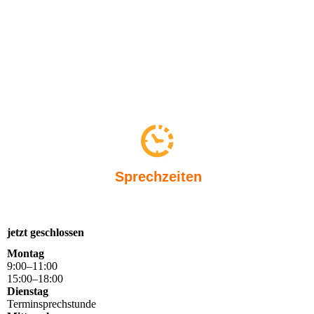
Sprechzeiten
jetzt geschlossen
Montag
9
:
00
–
11
:
00
15
:
00
–
18
:
00
Dienstag
Terminsprechstunde
Mittwoch
15
:
00
–
18
:
00
Donnerstag
9
:
00
–
11
:
00
15
:
00
–
18
:
00
Freitag
15
:
00
–
18
:
00
Samstag
9
:
00
–
11
:
00