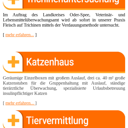
Geräumige Einzelboxen mit großem Auslauf, drei ca. 40 m² große
Katzenstuben für die Gruppen­haltung mit Auslauf, ständige
tierärztliche Überwachung, spezialisierte Urlaubsbetreuung
insulinpflichti­ger Katzen
[
mehr erfahren...
]
Griechische Landschildkröten zu verkaufen
Schlupf: September 2020, werden mit CITES
abgegeben, nur an Gartenbesitzer